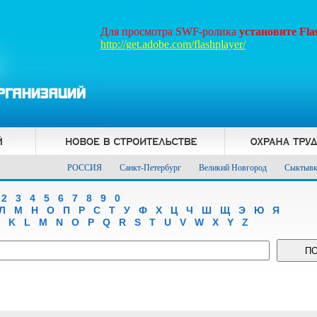
Для просмотра SWF-ролика
установите Fl
http://get.adobe.com/flashplayer/
РОССИЯ
Санкт-Петербург
Великий Новгород
Сыктывк
2
3
4
5
6
7
8
9
0
Л
М
Н
О
П
Р
С
Т
У
Ф
Х
Ц
Ч
Ш
Щ
Э
Ю
Я
K
L
M
N
O
P
Q
R
S
T
U
V
W
X
Y
Z