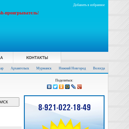
Добавить в избранное
ash-проигрыватель
!
ар
Архангельск
Мурманск
Нижний Новгород
Вологда
Поделиться: