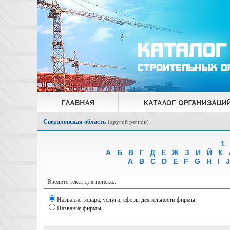
Свердловская область
(
другой регион
)
1
А
Б
В
Г
Д
Е
Ж
З
И
Й
К
A
B
C
D
E
F
G
H
I
J
Название товара, услуги, сферы деятельности фирмы
Название фирмы