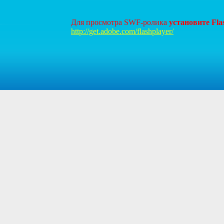
Для просмотра SWF-ролика
установите Fl
http://get.adobe.com/flashplayer/