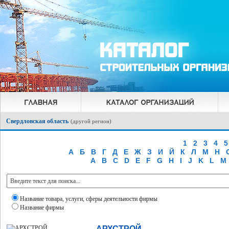
Свердловская область
(
другой регион
)
1
2
3
4
5
А
Б
В
Г
Д
Е
Ж
З
И
Й
К
Л
М
Н
A
B
C
D
E
F
G
H
I
J
K
L
M
Название товара, услуги, сферы деятельности фирмы
Название фирмы
АРХСТРОЙ